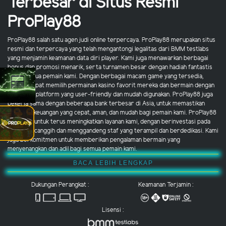
Terbesar di Situs Resmi
ProPlay88
ProPlay88 salah satu agen judi online terpercaya. ProPlay88 merupakan situs
resmi dan terpercaya yang telah mengantongi legalitas dari BMM testlabs
yang menjamin keamanan data diri player. Kami juga menawarkan berbagai
bonus dan promosi menarik, serta turnamen besar dengan hadiah fantastis
untuk semua pemain kami. Dengan berbagai macam game yang tersedia,
pemain dapat memilih permainan kasino favorit mereka dan bermain dengan
nyaman di platform yang user-friendly dan mudah digunakan. ProPlay88 juga
bekerja sama dengan beberapa bank terbesar di Asia, untuk memastikan
transaksi keuangan yang cepat, aman, dan mudah bagi pemain kami. ProPlay88
berusaha untuk terus meningkatkan layanan kami, dengan berinvestasi pada
teknologi canggih dan menggandeng staf yang terampil dan berdedikasi. Kami
juga berkomitmen untuk memberikan pengalaman bermain yang
menyenangkan dan adil bagi semua pemain kami.
BACA LEBIH LENGKAP
Dukungan Perangkat :
Keamanan Terjamin :
Lisensi :