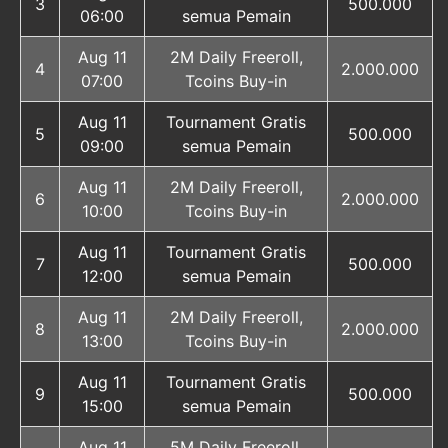
3
500.000
06:00
semua Pemain
Aug 11
2M Daily Freeroll,
4
2.000.000
07:00
Tcoins Buy-in
Aug 11
Tournament Gratis
5
500.000
09:00
semua Pemain
Aug 11
2M Daily Freeroll,
6
2.000.000
10:00
Tcoins Buy-in
Aug 11
Tournament Gratis
7
500.000
12:00
semua Pemain
Aug 11
2M Daily Freeroll,
8
2.000.000
13:00
Tcoins Buy-in
Aug 11
Tournament Gratis
9
500.000
15:00
semua Pemain
Aug 11
5M Daily Freeroll,